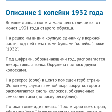
Описание 1 копейки 1932 года
Внешне данная монета мало чем отличается от
монет 1931 года старого образца.
На решке мы видим крупную единичку в верхней
части, под ней печатными буквами “копейка”, ниже
“1932”.
Под цифрами, обозначающими год, располагается
декоративная точка. Окружена надпись двумя
колосками.
На реверсе (орле) в центр помещен герб страны.
Фоном ему служит земной шар, вокруг которого
располагаются снопы колосков, обхваченных
семью лентами (по числу республик).
По окантовке идет девиз: “Пролетарии всех стран,
объединяйтесь”. Между краями надписи находим